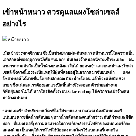
เข้าหน้าหนาว ควรดูแลแผงโซล่าเซลล์
อย่างไร
เมื่อเข้าช่วงพฤศจิกายน ซึ่งเป็นช่วงปลายฝน-ต้นหนาว หน้าหนาวนี้ในความเป็น
เอกลักษณ์ของฤดูการณ์ก็คือ “หมอก” นั่นเอง เจ้าหมอกนี่ช่วงเช้าจะเยอะ จน
สามารถรวมตัวกันเป็นน้ำค้างบนหลังคา ใบไม้ ยอดหญ้า และบนหน้า
แผงโซล่า
เซลล์
ซึ่งตรงนี้เองจะเป็นเหตุให้ฝุ่นที่ลอยอยู่ในอากาศ มาจับบนหน้า แผง
โซล่าเซลล์ ได้ง่ายขึ้น โดยจับลักษณะ ดิน+น้ำ=โคลน แล้วก็จะแห้งติดช่วง
สายๆ ซึ่งแน่นอนเราต้องออกแรงปีนขึ้นล้างจึงจะออก ตัวช่วยอย่างลม
ก็พัดฝุ่นออกไม่ได้ หากใครติดตั้งระบบ Solar roof top ได้ควักกระเป๋าจ้างคน
มาล้างแน่นอน
“แบตเตอรี่” สำหรับระบบใครที่ไม่ใช่ระบบแบบ OnGrid ต้องมีแบตเตอรี่
แน่นอน ควรเช็คน้ำกลั่นบ่อยๆ หากน้ำกลั่นลดลงจนต่ำกว่าระดับที่กำหนด(มีขีด
บอก ที่แบตเตอรี่) ความสามารถในการเก็บพลังงานไฟฟ้าของแบตเตอรี่ก็จะ
ลดลงด้วย เป็นเหตุให้เรามีไฟใช้น้อยลง ส่วนใครใช้แบตเตอรี่เจลหรือ