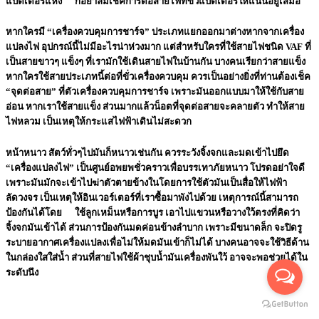
แบตเตอรี่แห้ง ก็อย่าลืมเช็คการต่อสายไฟที่ขั่วแบตเตอรี่ให้แน่นอยู่เสมอ
หากใครมี “เครื่องควบคุมการชาร์จ” ประเภทแยกออกมาต่างหากจากเครื่อง
แปลงไฟ อุปกรณ์นี้ไม่มีอะไรน่าห่วงมาก แต่สำหรับใครที่ใช้สายไฟชนิด VAF ที่
เป็นสายขาวๆ แข็งๆ ที่เรามักใช้เดินสายไฟในบ้านกัน บางคนเรียกว่าสายแข็ง
หากใครใช้สายประเภทนี้ต่อที่ขั่วเครื่องควบคุม ควรเป็นอย่างยิ่งที่ท่านต้องเช็ค
“จุดต่อสาย” ที่ตัวเครื่องควบคุมการชาร์จ เพราะมันออกแบบมาให้ใช้กับสาย
อ่อน หากเราใช้สายแข็ง ส่วนมากแล้วน็อตที่จุดต่อสายจะคลายตัว ทำให้สาย
ไฟหลวม เป็นเหตุให้กระแสไฟฟ้าเดินไม่สะดวก
หน้าหนาว สัตว์ทั่วๆไปมันก็หนาวเช่นกัน ควรระวังจิ้งจกและมดเข้าไปยึด
“เครื่องแปลงไฟ” เป็นศูนย์อพยพชั่วคราวเพื่อบรรเทาภัยหนาว โปรดอย่าใจดี
เพราะมันมักจะเข้าไปฆ่าตัวตายข้างในโดยการใช้ตัวมันเป็นสื่อให้ไฟฟ้า
ลัดวงจร เป็นเหตุให้อินเวอร์เตอร์ที่เราซื้อมาพังไปด้วย เหตุการณ์นี้สามารถ
ป้องกันได้โดย ใช้ลูกเหม็นหรือการบูร เอาไปแขวนหรือวางใว้ตรงที่คิดว่า
จิ้งจกมันเข้าได้ ส่วนการป้องกันมดค่อนข้างลำบาก เพราะมีขนาดล็ก จะปิดรู
ระบายอากาศเครื่องแปลงเพื่อไม่ให้มดมันเข้าก็ไม่ได้ บางคนอาจจะใช้วิธีด้าน
ในกล่องใสใส่น้ำ ส่วนที่สายไฟใช้ผ้าชุบน้ำมันเครื่องพันใว้ อาจจะพอช่วยได้ใน
ระดับนึง