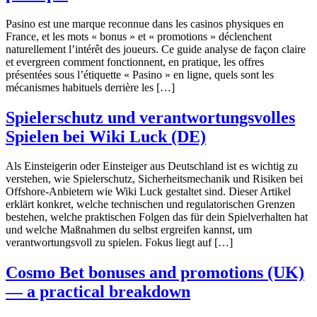
Pasino est une marque reconnue dans les casinos physiques en
France, et les mots « bonus » et « promotions » déclenchent
naturellement l’intérêt des joueurs. Ce guide analyse de façon claire
et evergreen comment fonctionnent, en pratique, les offres
présentées sous l’étiquette « Pasino » en ligne, quels sont les
mécanismes habituels derrière les […]
Spielerschutz und verantwortungsvolles
Spielen bei Wiki Luck (DE)
Als Einsteigerin oder Einsteiger aus Deutschland ist es wichtig zu
verstehen, wie Spielerschutz, Sicherheitsmechanik und Risiken bei
Offshore‑Anbietern wie Wiki Luck gestaltet sind. Dieser Artikel
erklärt konkret, welche technischen und regulatorischen Grenzen
bestehen, welche praktischen Folgen das für dein Spielverhalten hat
und welche Maßnahmen du selbst ergreifen kannst, um
verantwortungsvoll zu spielen. Fokus liegt auf […]
Cosmo Bet bonuses and promotions (UK)
— a practical breakdown