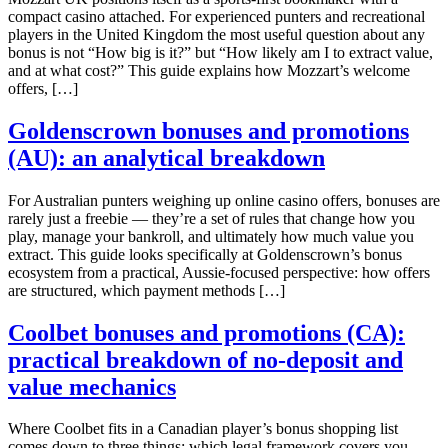
compact casino attached. For experienced punters and recreational
players in the United Kingdom the most useful question about any
bonus is not “How big is it?” but “How likely am I to extract value,
and at what cost?” This guide explains how Mozzart’s welcome
offers, […]
Goldenscrown bonuses and promotions
(AU): an analytical breakdown
For Australian punters weighing up online casino offers, bonuses are
rarely just a freebie — they’re a set of rules that change how you
play, manage your bankroll, and ultimately how much value you
extract. This guide looks specifically at Goldenscrown’s bonus
ecosystem from a practical, Aussie-focused perspective: how offers
are structured, which payment methods […]
Coolbet bonuses and promotions (CA):
practical breakdown of no-deposit and
value mechanics
Where Coolbet fits in a Canadian player’s bonus shopping list
comes down to three things: which legal framework covers you,