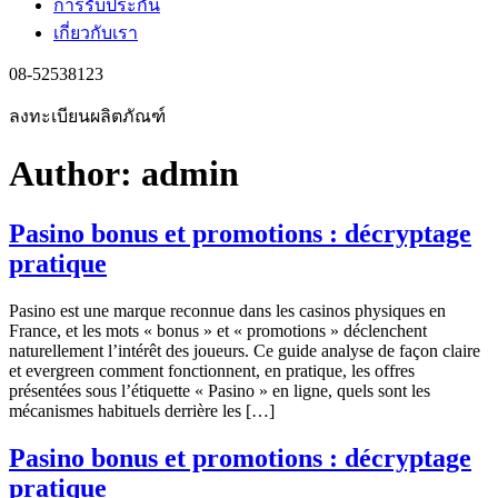
การรับประกัน
เกี่ยวกับเรา
08-52538123
ลงทะเบียนผลิตภัณฑ์
Author:
admin
Pasino bonus et promotions : décryptage
pratique
Pasino est une marque reconnue dans les casinos physiques en
France, et les mots « bonus » et « promotions » déclenchent
naturellement l’intérêt des joueurs. Ce guide analyse de façon claire
et evergreen comment fonctionnent, en pratique, les offres
présentées sous l’étiquette « Pasino » en ligne, quels sont les
mécanismes habituels derrière les […]
Pasino bonus et promotions : décryptage
pratique