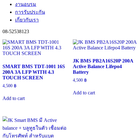
งานอบรม
การรับประกัน
เกี่ยวกับเรา
08-52538123
swiss replica watches uk
best replica watches
replica Rolex datejust
replica panerai watches
replica panerai
JK BMS PB2A16S20P 200A
SMART BMS TDT-1001 16S
Active Balance Lifepo4
replica breitling
200A 3A LFP WITH 4.3
Battery
TOUCH SCREEN
4,500
฿
4,500
฿
Add to cart
Add to cart