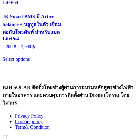
JK Smart BMS มี Active
balance + บลูทูธในตัว เชื่อม
ต่อกับโทรศัพท์ สำหรับแบต
LifePo4
Price
2,200
฿
–
3,990
฿
range:
This
2,200 ฿
Select options
product
through
has
3,990 ฿
multiple
variants.
The
options
B2H SOLAR ติดตั้งโดยช่างผู้ผ่านการอบรมหลักสูตรช่างไฟฟ้า
may
ภายในอาคาร และควบคุมการติดตั้งผ่าน Drone (โดรน) โดย
be
วิศวกร
chosen
on
the
Privacy Policy
product
Cookie policy
page
Term& Condition