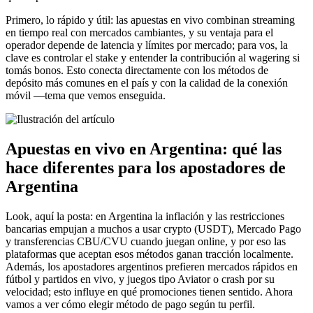
Primero, lo rápido y útil: las apuestas en vivo combinan streaming
en tiempo real con mercados cambiantes, y su ventaja para el
operador depende de latencia y límites por mercado; para vos, la
clave es controlar el stake y entender la contribución al wagering si
tomás bonos. Esto conecta directamente con los métodos de
depósito más comunes en el país y con la calidad de la conexión
móvil —tema que vemos enseguida.
Apuestas en vivo en Argentina: qué las
hace diferentes para los apostadores de
Argentina
Look, aquí la posta: en Argentina la inflación y las restricciones
bancarias empujan a muchos a usar crypto (USDT), Mercado Pago
y transferencias CBU/CVU cuando juegan online, y por eso las
plataformas que aceptan esos métodos ganan tracción localmente.
Además, los apostadores argentinos prefieren mercados rápidos en
fútbol y partidos en vivo, y juegos tipo Aviator o crash por su
velocidad; esto influye en qué promociones tienen sentido. Ahora
vamos a ver cómo elegir método de pago según tu perfil.