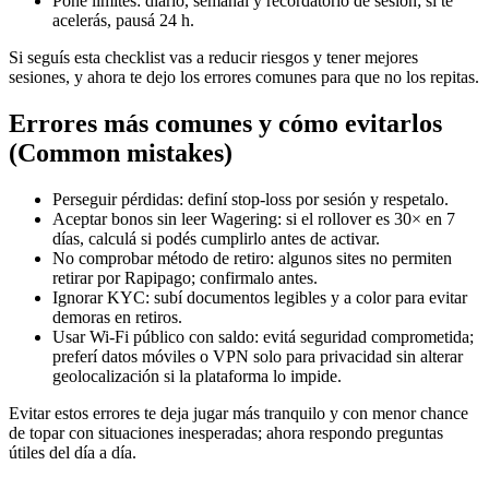
Poné límites: diario, semanal y recordatorio de sesión; si te
acelerás, pausá 24 h.
Si seguís esta checklist vas a reducir riesgos y tener mejores
sesiones, y ahora te dejo los errores comunes para que no los repitas.
Errores más comunes y cómo evitarlos
(Common mistakes)
Perseguir pérdidas: definí stop-loss por sesión y respetalo.
Aceptar bonos sin leer Wagering: si el rollover es 30× en 7
días, calculá si podés cumplirlo antes de activar.
No comprobar método de retiro: algunos sites no permiten
retirar por Rapipago; confirmalo antes.
Ignorar KYC: subí documentos legibles y a color para evitar
demoras en retiros.
Usar Wi‑Fi público con saldo: evitá seguridad comprometida;
preferí datos móviles o VPN solo para privacidad sin alterar
geolocalización si la plataforma lo impide.
Evitar estos errores te deja jugar más tranquilo y con menor chance
de topar con situaciones inesperadas; ahora respondo preguntas
útiles del día a día.