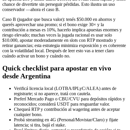
chance de divertirte sin perseguir pérdidas. Esto ilustra un uso
conservador —ahora el caso B.
Caso B (jugador que busca valor): tenés $50.000 en ahorros y
querés aprovechar una promo; si el bono exige 30× y la
contribución a mesas es 10%, hacerlo implica apuestas enormes y
riesgo elevado; muchas veces la jugada racional es usar solo
$10.000, apostar moderadamente en slots con RTP mostrado y
retirar ganancias; esta estrategia minimiza exposición y es coherente
con la volatilidad local. Después de leer esto vas a tener claro
cuándo activar un bono y cuándo no.
Quick checklist para apostar en vivo
desde Argentina
Verificá licencia local (LOTBA/IPLyC/ALEA) antes de
registrarte; si no aparece, tratá con cautela.
Preferí Mercado Pago o CBU/CVU para depósitos rápidos y
reconocidos; considerá USDT para resguardar valor.
Chequeá RTP y contribución al wagering antes de aceptar
cualquier bono.
Probá streaming en 4G (Personal/Movistar/Claro) y fijate
latencia; si tira, bajá el stake.