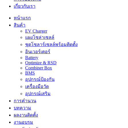
เกี่ยวกับเรา
หน้าแรก
สินค้า
EV Charger
แผงโซล่าเซลล์
ชุดโซลาร์เซลล์พร้อมติดตั้ง
อินเวอร์เตอร์
Battery
Optimize & RSD
Combiner Box
BMS
อุปกรณ์ป้องกัน
เครื่องมือวัด
อุปกรณ์เสริม
การคำนวน
บทความ
ผลงานติดตั้ง
งานอบรม