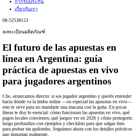
การรับประกัน
เกี่ยวกับเรา
08-52538123
ลงทะเบียนผลิตภัณฑ์
El futuro de las apuestas en
línea en Argentina: guía
práctica de apuestas en vivo
para jugadores argentinos
Che, arrancamos directo: si sos jugador argentino y querés entender
hacia dónde va la timba online —en especial las apuestas en vivo—
esto te sirve para no mandarte una macana con la guita. En pocas
líneas te doy lo esencial: cómo funcionan las apuestas en vivo, qué
pagos locales convienen, qué juegos ver en 2026 y cómo protegerte;
luego profundizo con ejemplos y checklists para que salgas listo
para probar sin quilombo. Seguimos ahora con los detalles prácticos
que importan realmente.