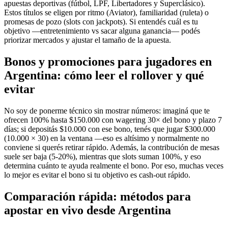
apuestas deportivas (fútbol, LPF, Libertadores y Superclásico).
Estos títulos se eligen por ritmo (Aviator), familiaridad (ruleta) o
promesas de pozo (slots con jackpots). Si entendés cuál es tu
objetivo —entretenimiento vs sacar alguna ganancia— podés
priorizar mercados y ajustar el tamaño de la apuesta.
Bonos y promociones para jugadores en
Argentina: cómo leer el rollover y qué
evitar
No soy de ponerme técnico sin mostrar números: imaginá que te
ofrecen 100% hasta $150.000 con wagering 30× del bono y plazo 7
días; si depositás $10.000 con ese bono, tenés que jugar $300.000
(10.000 × 30) en la ventana —eso es altísimo y normalmente no
conviene si querés retirar rápido. Además, la contribución de mesas
suele ser baja (5-20%), mientras que slots suman 100%, y eso
determina cuánto te ayuda realmente el bono. Por eso, muchas veces
lo mejor es evitar el bono si tu objetivo es cash-out rápido.
Comparación rápida: métodos para
apostar en vivo desde Argentina