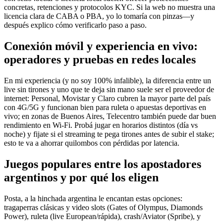
concretas, retenciones y protocolos KYC. Si la web no muestra una
licencia clara de CABA o PBA, yo lo tomaría con pinzas—y
después explico cómo verificarlo paso a paso.
Conexión móvil y experiencia en vivo:
operadores y pruebas en redes locales
En mi experiencia (y no soy 100% infalible), la diferencia entre un
live sin tirones y uno que te deja sin mano suele ser el proveedor de
internet: Personal, Movistar y Claro cubren la mayor parte del país
con 4G/5G y funcionan bien para ruleta o apuestas deportivas en
vivo; en zonas de Buenos Aires, Telecentro también puede dar buen
rendimiento en Wi‑Fi. Probá jugar en horarios distintos (día vs
noche) y fijate si el streaming te pega tirones antes de subir el stake;
esto te va a ahorrar quilombos con pérdidas por latencia.
Juegos populares entre los apostadores
argentinos y por qué los eligen
Posta, a la hinchada argentina le encantan estas opciones:
tragaperras clásicas y video slots (Gates of Olympus, Diamonds
Power), ruleta (live European/rápida), crash/Aviator (Spribe), y