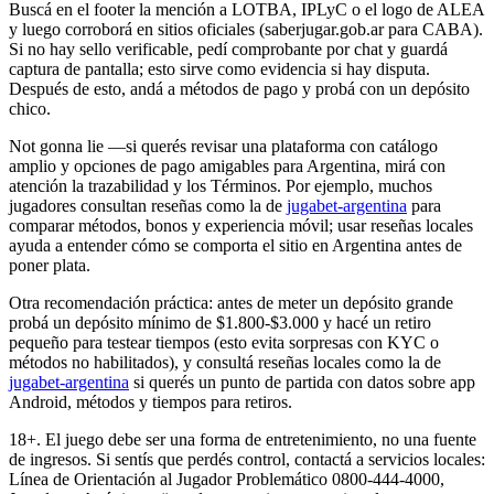
Buscá en el footer la mención a LOTBA, IPLyC o el logo de ALEA
y luego corroborá en sitios oficiales (saberjugar.gob.ar para CABA).
Si no hay sello verificable, pedí comprobante por chat y guardá
captura de pantalla; esto sirve como evidencia si hay disputa.
Después de esto, andá a métodos de pago y probá con un depósito
chico.
Not gonna lie —si querés revisar una plataforma con catálogo
amplio y opciones de pago amigables para Argentina, mirá con
atención la trazabilidad y los Términos. Por ejemplo, muchos
jugadores consultan reseñas como la de
jugabet-argentina
para
comparar métodos, bonos y experiencia móvil; usar reseñas locales
ayuda a entender cómo se comporta el sitio en Argentina antes de
poner plata.
Otra recomendación práctica: antes de meter un depósito grande
probá un depósito mínimo de $1.800-$3.000 y hacé un retiro
pequeño para testear tiempos (esto evita sorpresas con KYC o
métodos no habilitados), y consultá reseñas locales como la de
jugabet-argentina
si querés un punto de partida con datos sobre app
Android, métodos y tiempos para retiros.
18+. El juego debe ser una forma de entretenimiento, no una fuente
de ingresos. Si sentís que perdés control, contactá a servicios locales:
Línea de Orientación al Jugador Problemático 0800-444-4000,