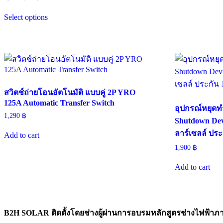
range:
This
1,990 ฿
Select options
product
through
has
6,900 ฿
multiple
variants.
The
options
may
be
chosen
สวิตช์ถ่ายโอนอัตโนมัติ แบบคู่ 2P YRO
on
125A Automatic Transfer Switch
the
อุปกรณ์หยุดท
1,290
฿
product
Shutdown De
page
ลาร์เซลล์ ประก
Add to cart
1,900
฿
Add to cart
B2H SOLAR ติดตั้งโดยช่างผู้ผ่านการอบรมหลักสูตรช่างไฟฟ้าภ