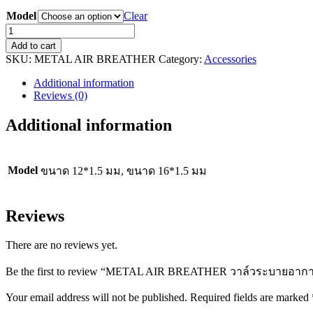
Model
Clear
METAL
AIR
Add to cart
BREATHER
SKU:
METAL AIR BREATHER
Category:
Accessories
วาล์ว
Additional information
ระบาย
Reviews (0)
อากาศ
Additional information
ทอง
เหลือง
ชุบ
Model
ขนาด 12*1.5 มม, ขนาด 16*1.5 มม
นิ
เกิล
quantity
Reviews
There are no reviews yet.
Be the first to review “METAL AIR BREATHER วาล์วระบายอากาศ
Your email address will not be published.
Required fields are marked