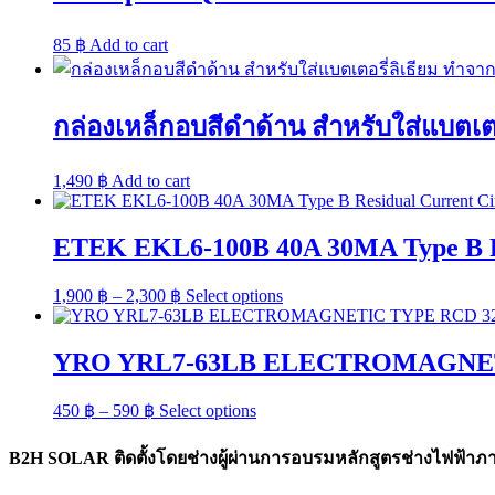
85
฿
Add to cart
กล่องเหล็กอบสีดำด้าน สำหรับใส่แบตเ
1,490
฿
Add to cart
ETEK EKL6-100B 40A 30MA Type B Re
Price
This
1,900
฿
–
2,300
฿
Select options
range:
product
has
1,900 ฿
multiple
through
YRO YRL7-63LB ELECTROMAGNET
variants.
2,300 ฿
The
Price
This
450
฿
–
590
฿
Select options
options
range:
product
may
has
450 ฿
be
B2H SOLAR ติดตั้งโดยช่างผู้ผ่านการอบรมหลักสูตรช่างไฟฟ้าภ
multiple
through
chosen
variants.
590 ฿
on