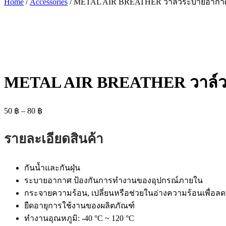
Home
/
Accessories
/ METAL AIR BREATHER วาล์วระบายอากาศ ท
METAL AIR BREATHER วาล์วระ
Price
50
฿
–
80
฿
range:
50 ฿
รายละเอียดสินค้า
through
80 ฿
กันน้ำและกันฝุ่น
ระบายอากาศ ป้องกันการทำงานของอุปกรณ์ภายใน
กระจายความร้อน, เปลี่ยนหรือช่วยในอ่างความร้อนเพื่อล
ยืดอายุการใช้งานของผลิตภัณฑ์
ทำงานอุณหภูมิ: -40 °C ~ 120 °C